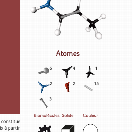
Atomes
6
4
1
2
2
15
3
Biomolécules
Solide
Couleur
 constitue
is à partir