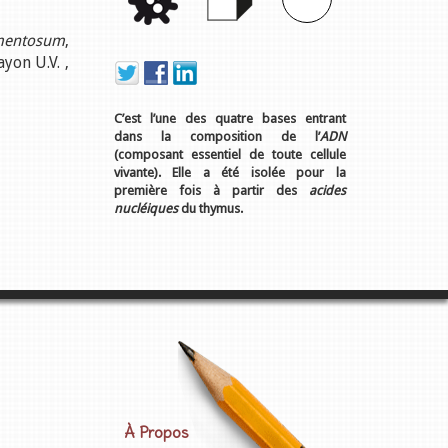
mentosum
,
ayon U.V. ,
C’est l’une des quatre bases entrant
dans la composition de l’
ADN
(composant essentiel de toute cellule
vivante). Elle a été isolée pour la
première fois à partir des
acides
nucléiques
du thymus.
À Propos