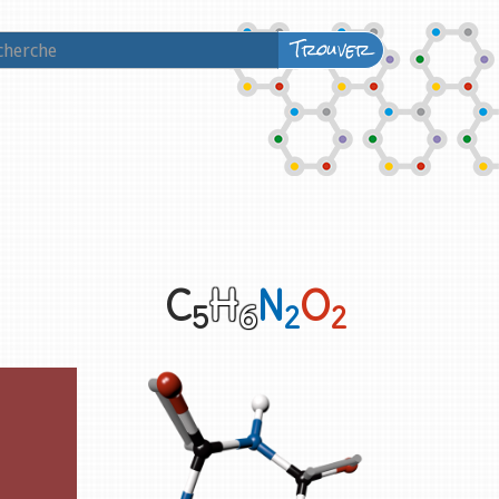
Trouver
C
H
N
O
5
6
2
2